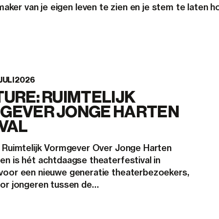
maker van je eigen leven te zien en je stem te laten h
JULI 2026
URE: RUIMTELIJK
GEVER JONGE HARTEN
VAL
t Ruimtelijk Vormgever Over Jonge Harten
n is hét achtdaagse theaterfestival in
voor een nieuwe generatie theaterbezoekers,
oor jongeren tussen de…