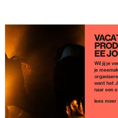
VACA
PROD
EE J
Wil jij je 
je meemake
organisere
want het J
naar een s
lees meer