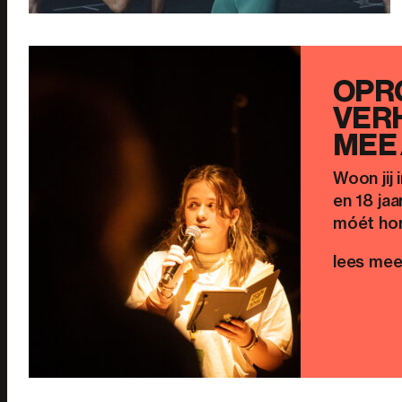
OPR
VERH
MEE 
Woon jij 
en 18 jaa
móét hor
lees mee