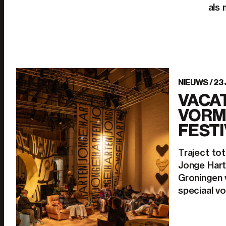
als 
NIEUWS /
23 
VACAT
VORM
FESTI
Traject to
Jonge Harte
Groningen 
speciaal v