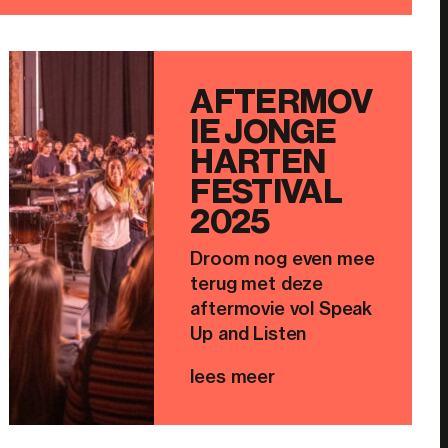
AFTERMOV
IE JONGE
HARTEN
FESTIVAL
2025
Droom nog even mee
terug met deze
aftermovie vol Speak
Up and Listen
lees meer