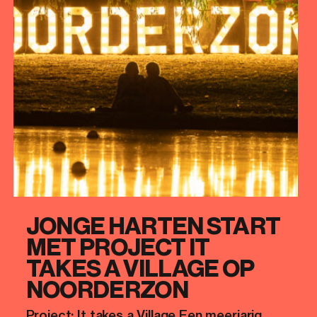
JONGE HARTEN START
MET PROJECT IT
TAKES A VILLAGE OP
NOORDERZON
Project: It takes a Village Een meerjarig