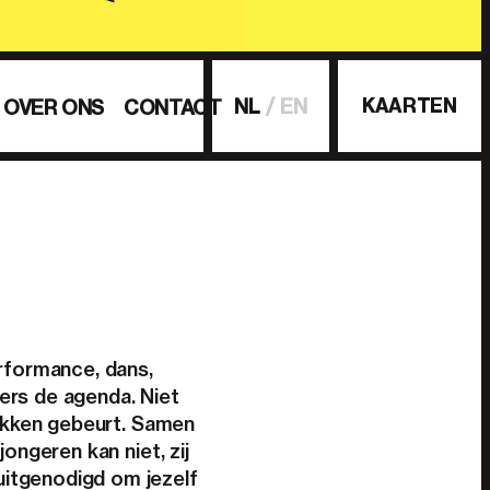
KAARTEN
NL
EN
OVER ONS
CONTACT
erformance, dans,
rs de agenda. Niet
lekken gebeurt. Samen
ngeren kan niet, zij
uitgenodigd om jezelf