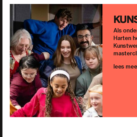
KUN
Als onde
Harten h
Kunstwer
mastercl
lees mee