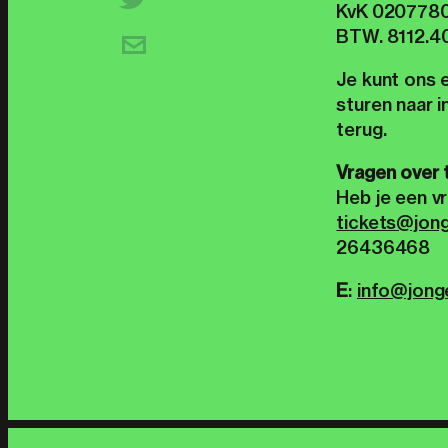
KvK 020778
BTW. 8112.40
Je kunt ons 
sturen naar i
terug.
Vragen over 
Heb je een vr
tickets@jong
26436468
E
:
info@jonge