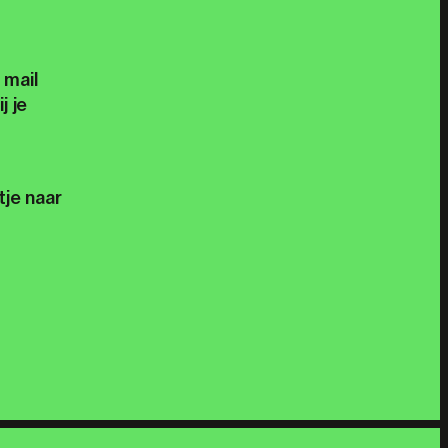
 mail
j je
tje naar