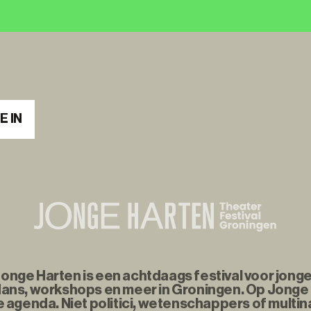
E IN
nge Harten is een achtdaags festival voor jonge
ans, workshops en meer in Groningen. Op Jonge
agenda. Niet politici, wetenschappers of multina