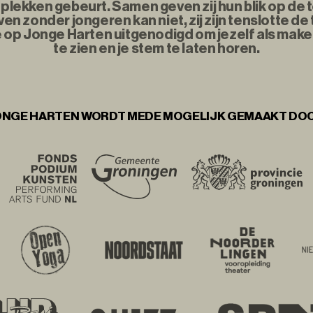
plekken gebeurt. Samen geven zij hun blik op de
n zonder jongeren kan niet, zij zijn tenslotte d
e op Jonge Harten uitgenodigd om jezelf als maker
te zien en je stem te laten horen.
NGE HARTEN WORDT MEDE MOGELIJK GEMAAKT DO