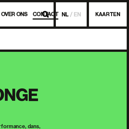
OVER ONS
CONTACT
KAARTEN
NL
EN
ONGE
erformance, dans,