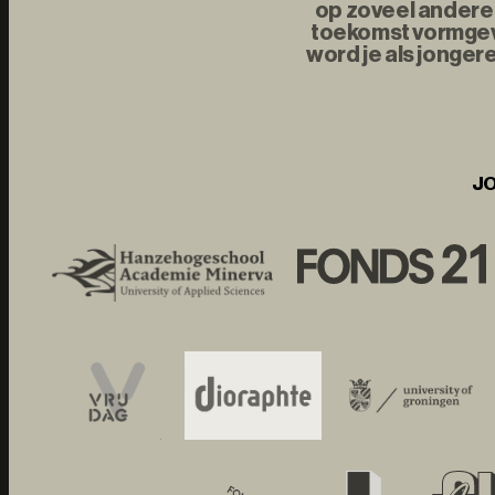
op zoveel andere 
toekomst vormgeve
word je als jonger
JO