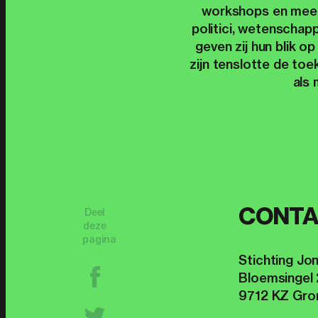
workshops en meer
politici, wetenschap
geven zij hun blik 
zijn tenslotte de to
als 
CONTA
Deel
deze
pagina
Stichting Jo
Bloemsingel 
9712 KZ Gro