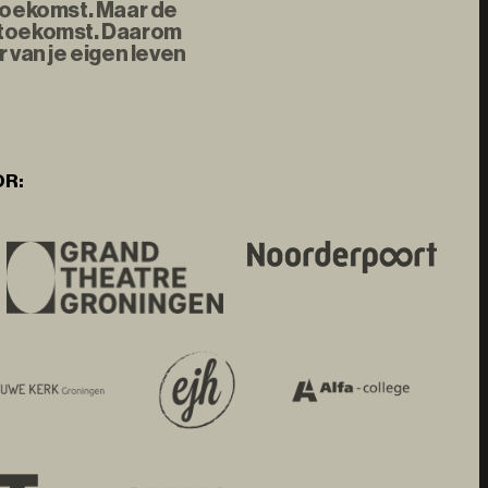
 toekomst. Maar de
e toekomst. Daarom
 van je eigen leven
OR: