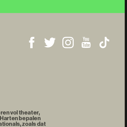
ren vol theater,
 Harten bepalen
tionals, zoals dat