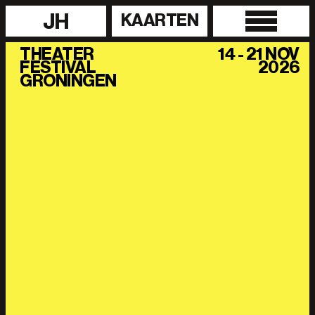
JH
KAARTEN
THEATER
14 - 21 NOV
FESTIVAL
2026
GRONINGEN