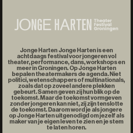
Jonge Harten Jonge Harten is een
achtdaags festival voor jongeren vol
theater, performance, dans, workshops en
meer in Groningen. Op Jonge Harten
bepalen theatermakers de agenda. Niet
politici, wetenschappers of multinationals,
zoals dat op zoveel andere plekken
gebeurt. Samen geven zij hun blik op de
toekomst. Maar de toekomst vormgeven
zonder jongeren kan niet, zij zijn tenslotte
de toekomst. Daarom word je als jongere
op Jonge Harten uitgenodigd om jezelf als
maker van je eigen leven te zien en je stem
te laten horen.