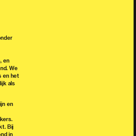
onder
, en
end. We
s en het
jk als
jn en
kers.
t. Bij
nd in