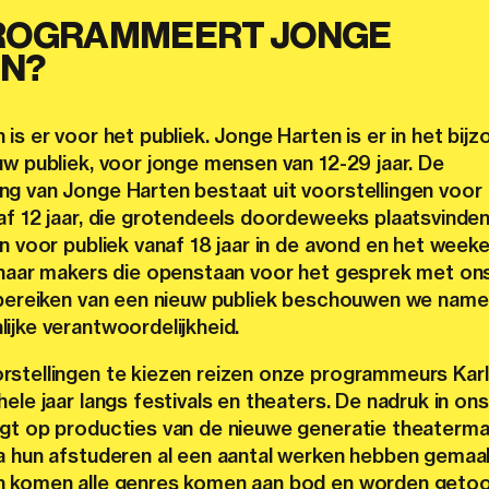
ROGRAMMEERT JONGE
N?
is er voor het publiek. Jonge Harten is er in het bijz
uw publiek, voor jonge mensen van 12-29 jaar. De
g van Jonge Harten bestaat uit voorstellingen voor
af 12 jaar, die grotendeels doordeweeks plaatsvinden
n voor publiek vanaf 18 jaar in de avond en het week
 naar makers die openstaan voor het gesprek met on
 bereiken van een nieuw publiek beschouwen we nameli
ijke verantwoordelijkheid.
stellingen te kiezen reizen onze programmeurs Karli
ele jaar langs festivals en theaters. De nadruk in ons
gt op producties van de nieuwe generatie theaterma
a hun afstuderen al een aantal werken hebben gemaak
 komen alle genres komen aan bod en worden getoo