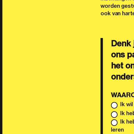
worden gestu
ook van hart
Denk j
ons p
het o
onders
WAARO
Ik wi
Ik he
Ik he
leren