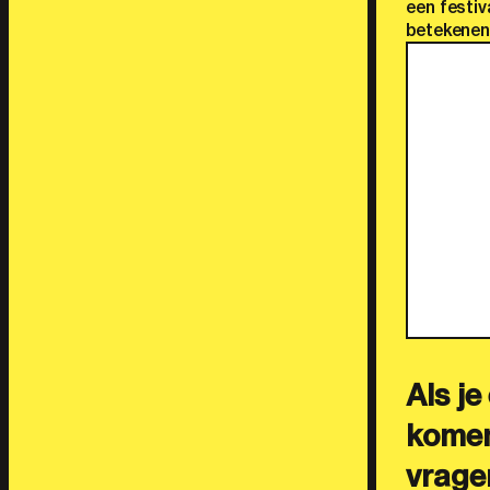
een festiv
betekenen
Als je
komen
vragen