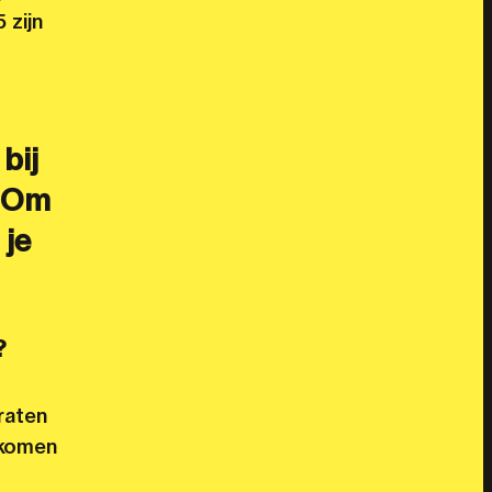
 zijn
bij
. Om
 je
?
raten
s komen