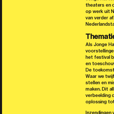
theaters en 
op werk uit 
van verder af
Nederlandstal
Themati
Als Jonge Har
voorstellinge
het festival 
en toeschouw
De toekomst 
Waar we twij
stellen en m
maken. Dit a
verbeelding 
oplossing to
Inzendingen 