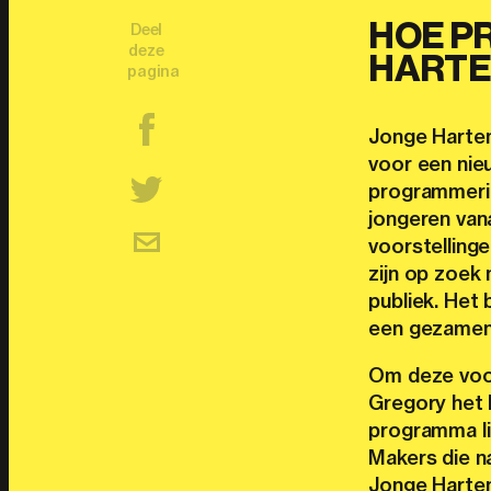
HOE P
Deel
deze
HARTE
pagina
Jonge Harten 
voor een nie
programmerin
jongeren van
voorstellinge
zijn op zoek
publiek. Het
een gezamenl
Om deze voor
Gregory het h
programma li
Makers die n
Jonge Harten