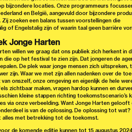
op bijzondere locaties. Onze programmeurs focussen
Nederland en België, aangevuld door bijzondere produ
. Zij zoeken een balans tussen voorstellingen die
ig of Engelstalig zijn of waarin taal geen barrière vo
ek Jonge Harten
ten willen we graag dat ons publiek zich herkent in 
n die op het festival te zien zijn. Dat jongeren de ag
bepalen.
De plek waar jonge mensen zich uitspreken, 
er zijn. Waar we met zijn allen nadenken over de to
van onszelf, onze omgeving en eigenlijk de hele were
fels zichtbaar maken, vragen hardop kunnen en durve
isschien kleine stappen richting toekomstscenario’s 
lles via onze verbeelding. Want Jonge Harten gelooft
onderdeel is van de oplossing. De oplossing tot wat?
t alles met betrekking tot de toekomst.
voor de komende editie kunnen tot 15 augustus 202