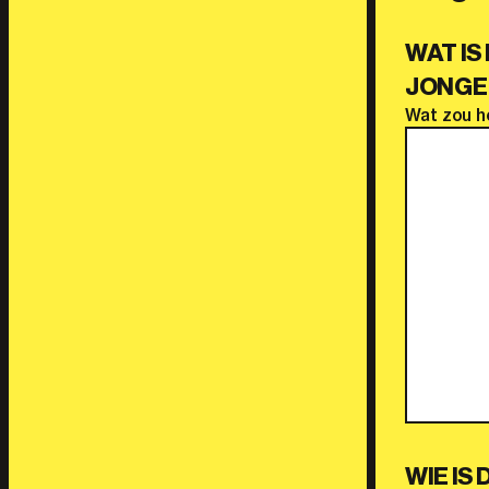
WAT IS
JONGE
Wat zou he
WIE IS