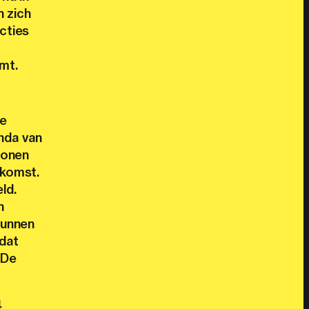
 zich
cties
rmt.
de
enda van
tonen
ekomst.
ld.
n
kunnen
 dat
 De
4