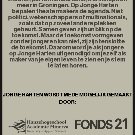
meer in Groningen. Op Jonge Harten
bepalen theatermakers de agenda. Niet
politici, wetenschappers of multinationals,
zoals dat op zoveel andere plekken
gebeurt. Samen geven zij hun blik op de
toekomst. Maar de toekomst vormgeven
zonder jongeren kan niet, zij zijn tenslotte
de toekomst. Daarom word je als jongere
op Jonge Harten uitgenodigd om jezelf als
maker van je eigen leven te zien en je stem
te laten horen.
JONGE HARTEN WORDT MEDE MOGELIJK GEMAAKT
DOOR: