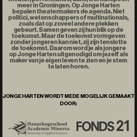
meer in Groningen. Op Jonge Harten
bepalen theatermakers de agenda. Niet
politici, wetenschappers of multinationals,
zoals dat op zoveel andere plekken
gebeurt. Samen geven zij hun blik op de
toekomst. Maar de toekomst vormgeven
zonder jongeren kan niet, zij zijn tenslotte
de toekomst. Daarom word je als jongere
op Jonge Harten uitgenodigd om jezelf als
maker van je eigen leven te zien en je stem
te laten horen.
JONGE HARTEN WORDT MEDE MOGELIJK GEMAAKT
DOOR: