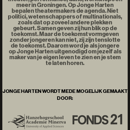
meer in Groningen. Op Jonge Harten
bepalen theatermakers de agenda. Niet
politici, wetenschappers of multinationals,
zoals dat op zoveel andere plekken
gebeurt. Samen geven zij hun blik op de
toekomst. Maar de toekomst vormgeven
zonder jongeren kan niet, zij zijn tenslotte
de toekomst. Daarom word je als jongere
op Jonge Harten uitgenodigd om jezelf als
maker van je eigen leven te zien en je stem
te laten horen.
JONGE HARTEN WORDT MEDE MOGELIJK GEMAAKT
DOOR: