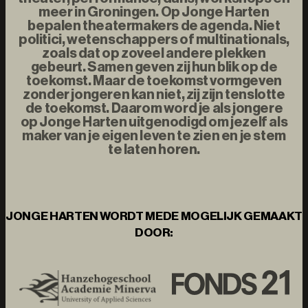
meer in Groningen. Op Jonge Harten
bepalen theatermakers de agenda. Niet
politici, wetenschappers of multinationals,
zoals dat op zoveel andere plekken
gebeurt. Samen geven zij hun blik op de
toekomst. Maar de toekomst vormgeven
zonder jongeren kan niet, zij zijn tenslotte
de toekomst. Daarom word je als jongere
op Jonge Harten uitgenodigd om jezelf als
maker van je eigen leven te zien en je stem
te laten horen.
JONGE HARTEN WORDT MEDE MOGELIJK GEMAAKT
DOOR: