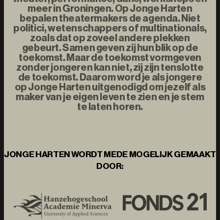
meer in Groningen. Op Jonge Harten
bepalen theatermakers de agenda. Niet
politici, wetenschappers of multinationals,
zoals dat op zoveel andere plekken
gebeurt. Samen geven zij hun blik op de
toekomst. Maar de toekomst vormgeven
zonder jongeren kan niet, zij zijn tenslotte
de toekomst. Daarom word je als jongere
op Jonge Harten uitgenodigd om jezelf als
maker van je eigen leven te zien en je stem
te laten horen.
JONGE HARTEN WORDT MEDE MOGELIJK GEMAAKT
DOOR: