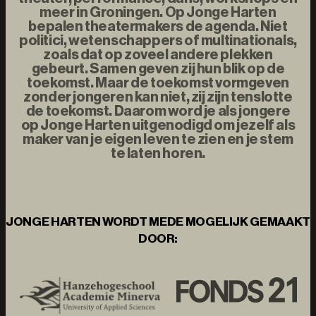
meer in Groningen. Op Jonge Harten
bepalen theatermakers de agenda. Niet
politici, wetenschappers of multinationals,
zoals dat op zoveel andere plekken
gebeurt. Samen geven zij hun blik op de
toekomst. Maar de toekomst vormgeven
zonder jongeren kan niet, zij zijn tenslotte
de toekomst. Daarom word je als jongere
op Jonge Harten uitgenodigd om jezelf als
maker van je eigen leven te zien en je stem
te laten horen.
JONGE HARTEN WORDT MEDE MOGELIJK GEMAAKT
DOOR: