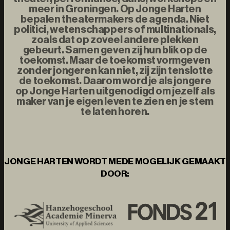
meer in Groningen. Op Jonge Harten
bepalen theatermakers de agenda. Niet
politici, wetenschappers of multinationals,
zoals dat op zoveel andere plekken
gebeurt. Samen geven zij hun blik op de
toekomst. Maar de toekomst vormgeven
zonder jongeren kan niet, zij zijn tenslotte
de toekomst. Daarom word je als jongere
op Jonge Harten uitgenodigd om jezelf als
maker van je eigen leven te zien en je stem
te laten horen.
JONGE HARTEN WORDT MEDE MOGELIJK GEMAAKT
DOOR: