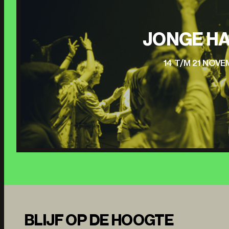
JONGE HA
14 T/M 21 NOV
BLIJF OP DE HOOGTE