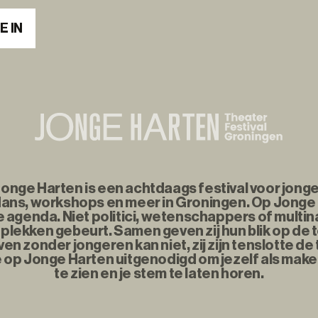
E IN
nge Harten is een achtdaags festival voor jonge
ans, workshops en meer in Groningen. Op Jonge
agenda. Niet politici, wetenschappers of multina
plekken gebeurt. Samen geven zij hun blik op de
n zonder jongeren kan niet, zij zijn tenslotte d
e op Jonge Harten uitgenodigd om jezelf als maker
te zien en je stem te laten horen.