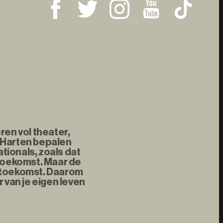
ren vol theater,
 Harten bepalen
tionals, zoals dat
 toekomst. Maar de
e toekomst. Daarom
 van je eigen leven