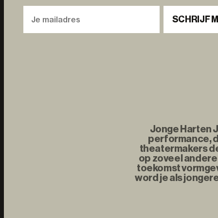
SCHRIJF M
Jonge Harten Jo
performance, d
theatermakers de 
op zoveel andere 
toekomst vormgeve
word je als jonger