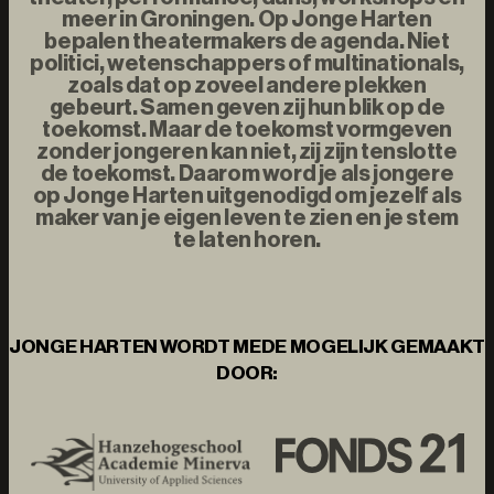
meer in Groningen. Op Jonge Harten
bepalen theatermakers de agenda. Niet
politici, wetenschappers of multinationals,
zoals dat op zoveel andere plekken
gebeurt. Samen geven zij hun blik op de
toekomst. Maar de toekomst vormgeven
zonder jongeren kan niet, zij zijn tenslotte
de toekomst. Daarom word je als jongere
op Jonge Harten uitgenodigd om jezelf als
maker van je eigen leven te zien en je stem
te laten horen.
JONGE HARTEN WORDT MEDE MOGELIJK GEMAAKT
DOOR: