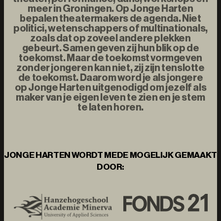
meer in Groningen. Op Jonge Harten
bepalen theatermakers de agenda. Niet
politici, wetenschappers of multinationals,
zoals dat op zoveel andere plekken
gebeurt. Samen geven zij hun blik op de
toekomst. Maar de toekomst vormgeven
zonder jongeren kan niet, zij zijn tenslotte
de toekomst. Daarom word je als jongere
op Jonge Harten uitgenodigd om jezelf als
maker van je eigen leven te zien en je stem
te laten horen.
JONGE HARTEN WORDT MEDE MOGELIJK GEMAAKT
DOOR: