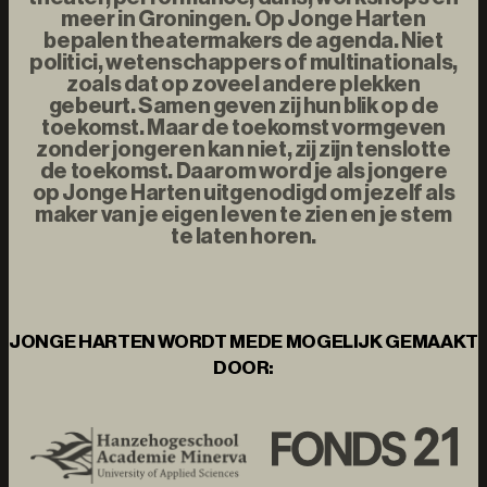
meer in Groningen. Op Jonge Harten
bepalen theatermakers de agenda. Niet
politici, wetenschappers of multinationals,
zoals dat op zoveel andere plekken
gebeurt. Samen geven zij hun blik op de
toekomst. Maar de toekomst vormgeven
zonder jongeren kan niet, zij zijn tenslotte
de toekomst. Daarom word je als jongere
op Jonge Harten uitgenodigd om jezelf als
maker van je eigen leven te zien en je stem
te laten horen.
JONGE HARTEN WORDT MEDE MOGELIJK GEMAAKT
DOOR: