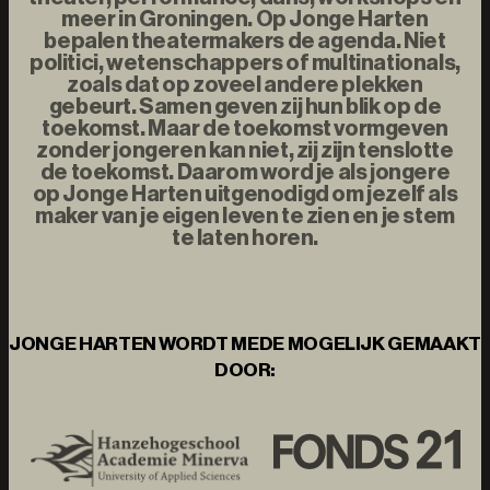
meer in Groningen. Op Jonge Harten
bepalen theatermakers de agenda. Niet
politici, wetenschappers of multinationals,
zoals dat op zoveel andere plekken
gebeurt. Samen geven zij hun blik op de
toekomst. Maar de toekomst vormgeven
zonder jongeren kan niet, zij zijn tenslotte
de toekomst. Daarom word je als jongere
op Jonge Harten uitgenodigd om jezelf als
maker van je eigen leven te zien en je stem
te laten horen.
JONGE HARTEN WORDT MEDE MOGELIJK GEMAAKT
DOOR: