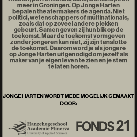
meer in Groningen. Op Jonge Harten
bepalen theatermakers de agenda. Niet
politici, wetenschappers of multinationals,
zoals dat op zoveel andere plekken
gebeurt. Samen geven zij hun blik op de
toekomst. Maar de toekomst vormgeven
zonder jongeren kan niet, zij zijn tenslotte
de toekomst. Daarom word je als jongere
op Jonge Harten uitgenodigd om jezelf als
maker van je eigen leven te zien en je stem
te laten horen.
JONGE HARTEN WORDT MEDE MOGELIJK GEMAAKT
DOOR: