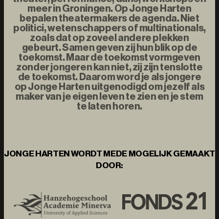
meer in Groningen. Op Jonge Harten
bepalen theatermakers de agenda. Niet
politici, wetenschappers of multinationals,
zoals dat op zoveel andere plekken
gebeurt. Samen geven zij hun blik op de
toekomst. Maar de toekomst vormgeven
zonder jongeren kan niet, zij zijn tenslotte
de toekomst. Daarom word je als jongere
op Jonge Harten uitgenodigd om jezelf als
maker van je eigen leven te zien en je stem
te laten horen.
JONGE HARTEN WORDT MEDE MOGELIJK GEMAAKT
DOOR: