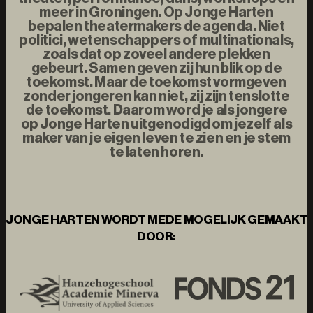
meer in Groningen. Op Jonge Harten
bepalen theatermakers de agenda. Niet
politici, wetenschappers of multinationals,
zoals dat op zoveel andere plekken
gebeurt. Samen geven zij hun blik op de
toekomst. Maar de toekomst vormgeven
zonder jongeren kan niet, zij zijn tenslotte
de toekomst. Daarom word je als jongere
op Jonge Harten uitgenodigd om jezelf als
maker van je eigen leven te zien en je stem
te laten horen.
JONGE HARTEN WORDT MEDE MOGELIJK GEMAAKT
DOOR: