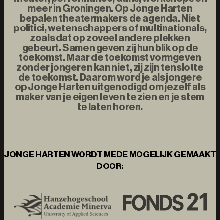
meer in Groningen. Op Jonge Harten
bepalen theatermakers de agenda. Niet
politici, wetenschappers of multinationals,
zoals dat op zoveel andere plekken
gebeurt. Samen geven zij hun blik op de
toekomst. Maar de toekomst vormgeven
zonder jongeren kan niet, zij zijn tenslotte
de toekomst. Daarom word je als jongere
op Jonge Harten uitgenodigd om jezelf als
maker van je eigen leven te zien en je stem
te laten horen.
JONGE HARTEN WORDT MEDE MOGELIJK GEMAAKT
DOOR: