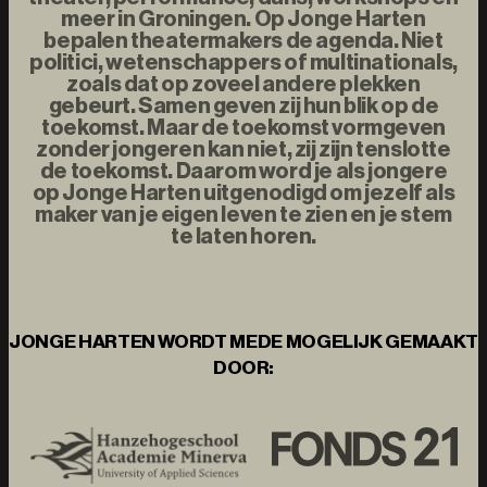
meer in Groningen. Op Jonge Harten
bepalen theatermakers de agenda. Niet
politici, wetenschappers of multinationals,
zoals dat op zoveel andere plekken
gebeurt. Samen geven zij hun blik op de
toekomst. Maar de toekomst vormgeven
zonder jongeren kan niet, zij zijn tenslotte
de toekomst. Daarom word je als jongere
op Jonge Harten uitgenodigd om jezelf als
maker van je eigen leven te zien en je stem
te laten horen.
JONGE HARTEN WORDT MEDE MOGELIJK GEMAAKT
DOOR: