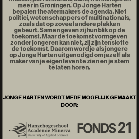
meer in Groningen. Op Jonge Harten
bepalen theatermakers de agenda. Niet
politici, wetenschappers of multinationals,
zoals dat op zoveel andere plekken
gebeurt. Samen geven zij hun blik op de
toekomst. Maar de toekomst vormgeven
zonder jongeren kan niet, zij zijn tenslotte
de toekomst. Daarom word je als jongere
op Jonge Harten uitgenodigd om jezelf als
maker van je eigen leven te zien en je stem
te laten horen.
JONGE HARTEN WORDT MEDE MOGELIJK GEMAAKT
DOOR: