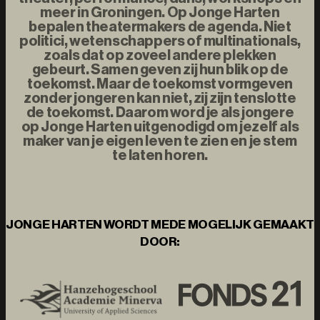
meer in Groningen. Op Jonge Harten
bepalen theatermakers de agenda. Niet
politici, wetenschappers of multinationals,
zoals dat op zoveel andere plekken
gebeurt. Samen geven zij hun blik op de
toekomst. Maar de toekomst vormgeven
zonder jongeren kan niet, zij zijn tenslotte
de toekomst. Daarom word je als jongere
op Jonge Harten uitgenodigd om jezelf als
maker van je eigen leven te zien en je stem
te laten horen.
JONGE HARTEN WORDT MEDE MOGELIJK GEMAAKT
DOOR: