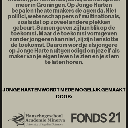
meer in Groningen. Op Jonge Harten
bepalen theatermakers de agenda. Niet
politici, wetenschappers of multinationals,
zoals dat op zoveel andere plekken
gebeurt. Samen geven zij hun blik op de
toekomst. Maar de toekomst vormgeven
zonder jongeren kan niet, zij zijn tenslotte
de toekomst. Daarom word je als jongere
op Jonge Harten uitgenodigd om jezelf als
maker van je eigen leven te zien en je stem
te laten horen.
JONGE HARTEN WORDT MEDE MOGELIJK GEMAAKT
DOOR: