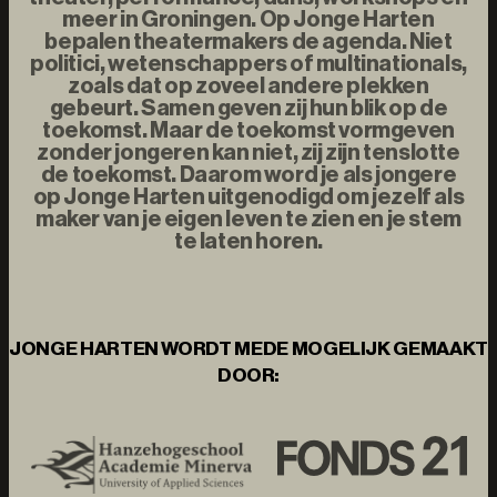
meer in Groningen. Op Jonge Harten
bepalen theatermakers de agenda. Niet
politici, wetenschappers of multinationals,
zoals dat op zoveel andere plekken
gebeurt. Samen geven zij hun blik op de
toekomst. Maar de toekomst vormgeven
zonder jongeren kan niet, zij zijn tenslotte
de toekomst. Daarom word je als jongere
op Jonge Harten uitgenodigd om jezelf als
maker van je eigen leven te zien en je stem
te laten horen.
JONGE HARTEN WORDT MEDE MOGELIJK GEMAAKT
DOOR: