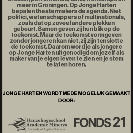
meer in Groningen. Op Jonge Harten
bepalen theatermakers de agenda. Niet
politici, wetenschappers of multinationals,
zoals dat op zoveel andere plekken
gebeurt. Samen geven zij hun blik op de
toekomst. Maar de toekomst vormgeven
zonder jongeren kan niet, zij zijn tenslotte
de toekomst. Daarom word je als jongere
op Jonge Harten uitgenodigd om jezelf als
maker van je eigen leven te zien en je stem
te laten horen.
JONGE HARTEN WORDT MEDE MOGELIJK GEMAAKT
DOOR: