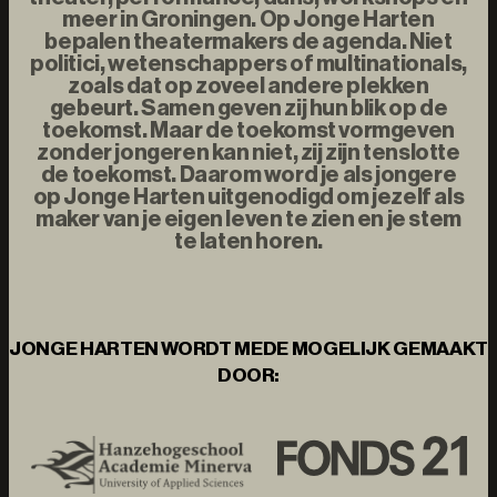
meer in Groningen. Op Jonge Harten
bepalen theatermakers de agenda. Niet
politici, wetenschappers of multinationals,
zoals dat op zoveel andere plekken
gebeurt. Samen geven zij hun blik op de
toekomst. Maar de toekomst vormgeven
zonder jongeren kan niet, zij zijn tenslotte
de toekomst. Daarom word je als jongere
op Jonge Harten uitgenodigd om jezelf als
maker van je eigen leven te zien en je stem
te laten horen.
JONGE HARTEN WORDT MEDE MOGELIJK GEMAAKT
DOOR: