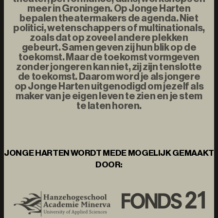
meer in Groningen. Op Jonge Harten
bepalen theatermakers de agenda. Niet
politici, wetenschappers of multinationals,
zoals dat op zoveel andere plekken
gebeurt. Samen geven zij hun blik op de
toekomst. Maar de toekomst vormgeven
zonder jongeren kan niet, zij zijn tenslotte
de toekomst. Daarom word je als jongere
op Jonge Harten uitgenodigd om jezelf als
maker van je eigen leven te zien en je stem
te laten horen.
JONGE HARTEN WORDT MEDE MOGELIJK GEMAAKT
DOOR: