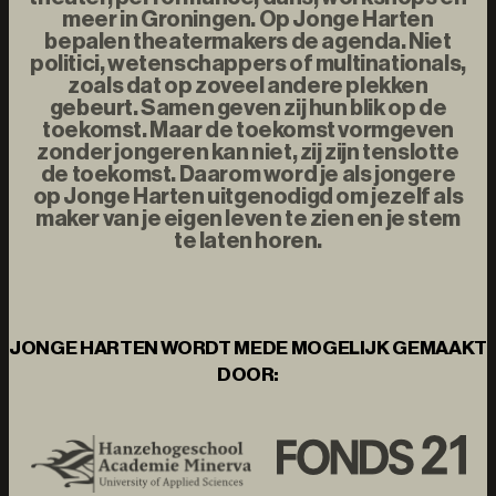
meer in Groningen. Op Jonge Harten
bepalen theatermakers de agenda. Niet
politici, wetenschappers of multinationals,
zoals dat op zoveel andere plekken
gebeurt. Samen geven zij hun blik op de
toekomst. Maar de toekomst vormgeven
zonder jongeren kan niet, zij zijn tenslotte
de toekomst. Daarom word je als jongere
op Jonge Harten uitgenodigd om jezelf als
maker van je eigen leven te zien en je stem
te laten horen.
JONGE HARTEN WORDT MEDE MOGELIJK GEMAAKT
DOOR: