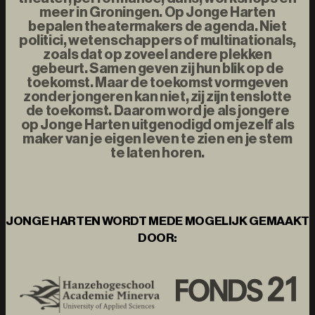
meer in Groningen. Op Jonge Harten
bepalen theatermakers de agenda. Niet
politici, wetenschappers of multinationals,
zoals dat op zoveel andere plekken
gebeurt. Samen geven zij hun blik op de
toekomst. Maar de toekomst vormgeven
zonder jongeren kan niet, zij zijn tenslotte
de toekomst. Daarom word je als jongere
op Jonge Harten uitgenodigd om jezelf als
maker van je eigen leven te zien en je stem
te laten horen.
JONGE HARTEN WORDT MEDE MOGELIJK GEMAAKT
DOOR: