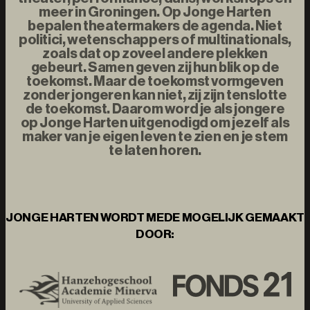
meer in Groningen. Op Jonge Harten
bepalen theatermakers de agenda. Niet
politici, wetenschappers of multinationals,
zoals dat op zoveel andere plekken
gebeurt. Samen geven zij hun blik op de
toekomst. Maar de toekomst vormgeven
zonder jongeren kan niet, zij zijn tenslotte
de toekomst. Daarom word je als jongere
op Jonge Harten uitgenodigd om jezelf als
maker van je eigen leven te zien en je stem
te laten horen.
JONGE HARTEN WORDT MEDE MOGELIJK GEMAAKT
DOOR: