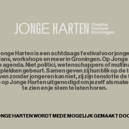
nge Harten is een achtdaags festival voor jonge
ans, workshops en meer in Groningen. Op Jonge
agenda. Niet politici, wetenschappers of multina
plekken gebeurt. Samen geven zij hun blik op de
n zonder jongeren kan niet, zij zijn tenslotte d
e op Jonge Harten uitgenodigd om jezelf als maker
te zien en je stem te laten horen.
NGE HARTEN WORDT MEDE MOGELIJK GEMAAKT DO