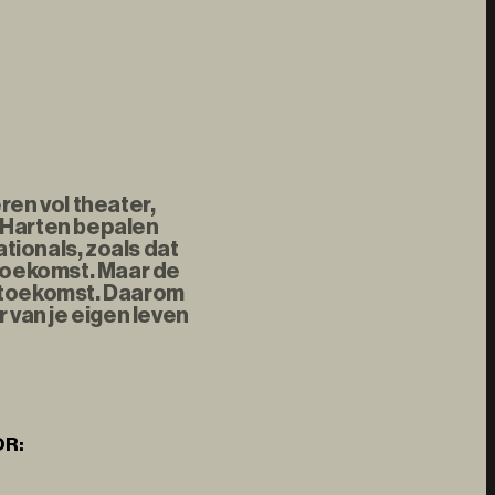
ren vol theater,
 Harten bepalen
tionals, zoals dat
 toekomst. Maar de
e toekomst. Daarom
 van je eigen leven
OR: