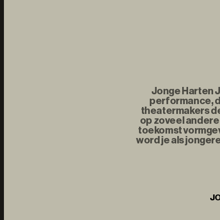
Jonge Harten Jo
performance, d
theatermakers de 
op zoveel andere 
toekomst vormgeve
word je als jonger
JO