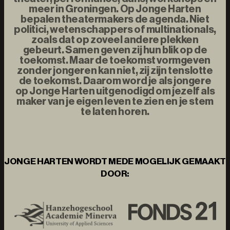
meer in Groningen. Op Jonge Harten
bepalen theatermakers de agenda. Niet
politici, wetenschappers of multinationals,
zoals dat op zoveel andere plekken
gebeurt. Samen geven zij hun blik op de
toekomst. Maar de toekomst vormgeven
zonder jongeren kan niet, zij zijn tenslotte
de toekomst. Daarom word je als jongere
op Jonge Harten uitgenodigd om jezelf als
maker van je eigen leven te zien en je stem
te laten horen.
JONGE HARTEN WORDT MEDE MOGELIJK GEMAAKT
DOOR: