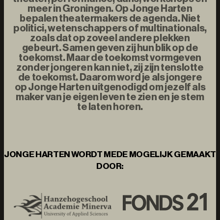
meer in Groningen. Op Jonge Harten
bepalen theatermakers de agenda. Niet
politici, wetenschappers of multinationals,
zoals dat op zoveel andere plekken
gebeurt. Samen geven zij hun blik op de
toekomst. Maar de toekomst vormgeven
zonder jongeren kan niet, zij zijn tenslotte
de toekomst. Daarom word je als jongere
op Jonge Harten uitgenodigd om jezelf als
maker van je eigen leven te zien en je stem
te laten horen.
JONGE HARTEN WORDT MEDE MOGELIJK GEMAAKT
DOOR: