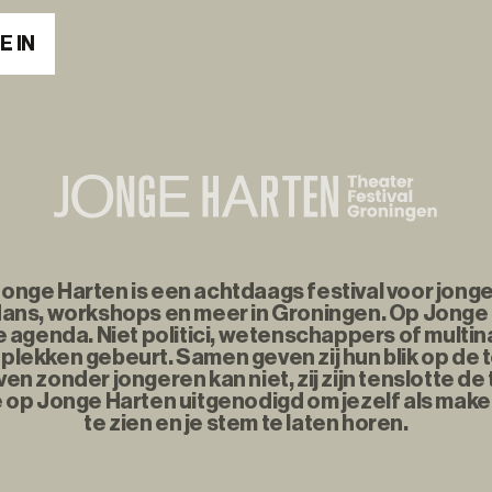
E IN
nge Harten is een achtdaags festival voor jonge
ans, workshops en meer in Groningen. Op Jonge
agenda. Niet politici, wetenschappers of multina
plekken gebeurt. Samen geven zij hun blik op de
n zonder jongeren kan niet, zij zijn tenslotte d
e op Jonge Harten uitgenodigd om jezelf als maker
te zien en je stem te laten horen.