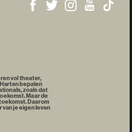
ren vol theater,
 Harten bepalen
tionals, zoals dat
 toekomst. Maar de
e toekomst. Daarom
 van je eigen leven