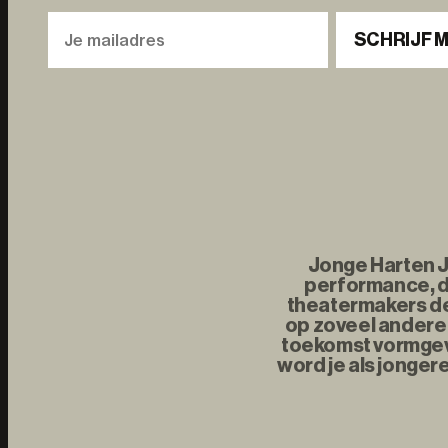
SCHRIJF M
Jonge Harten Jo
performance, d
theatermakers de 
op zoveel andere 
toekomst vormgeve
word je als jonger