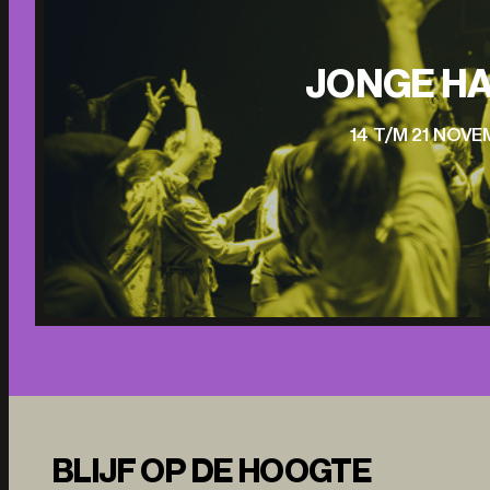
JONGE HA
14 T/M 21 NOV
BLIJF OP DE HOOGTE