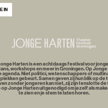
E IN
nge Harten is een achtdaags festival voor jonge
ans, workshops en meer in Groningen. Op Jonge
agenda. Niet politici, wetenschappers of multina
plekken gebeurt. Samen geven zij hun blik op de
n zonder jongeren kan niet, zij zijn tenslotte d
e op Jonge Harten uitgenodigd om jezelf als maker
te zien en je stem te laten horen.