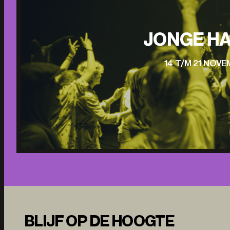
JONGE HA
14 T/M 21 NOV
BLIJF OP DE HOOGTE