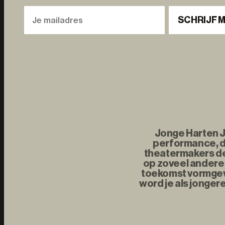
SCHRIJF M
Jonge Harten Jo
performance, d
theatermakers de 
op zoveel andere 
toekomst vormgeve
word je als jonger