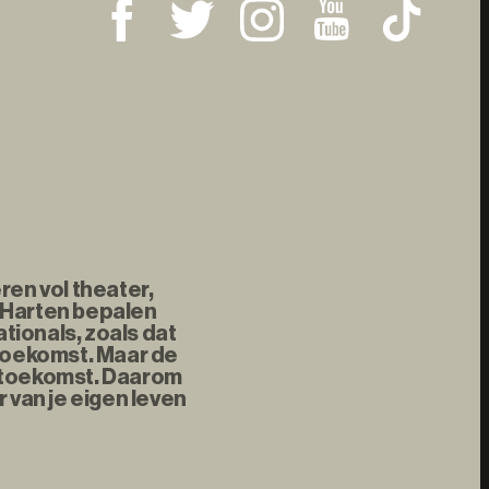
ren vol theater,
 Harten bepalen
tionals, zoals dat
 toekomst. Maar de
e toekomst. Daarom
 van je eigen leven