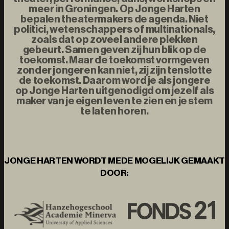
meer in Groningen. Op Jonge Harten
bepalen theatermakers de agenda. Niet
politici, wetenschappers of multinationals,
zoals dat op zoveel andere plekken
gebeurt. Samen geven zij hun blik op de
toekomst. Maar de toekomst vormgeven
zonder jongeren kan niet, zij zijn tenslotte
de toekomst. Daarom word je als jongere
op Jonge Harten uitgenodigd om jezelf als
maker van je eigen leven te zien en je stem
te laten horen.
JONGE HARTEN WORDT MEDE MOGELIJK GEMAAKT
DOOR: