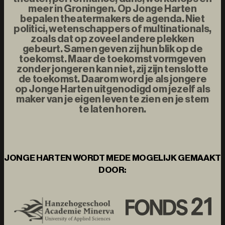
meer in Groningen. Op Jonge Harten
bepalen theatermakers de agenda. Niet
politici, wetenschappers of multinationals,
zoals dat op zoveel andere plekken
gebeurt. Samen geven zij hun blik op de
toekomst. Maar de toekomst vormgeven
zonder jongeren kan niet, zij zijn tenslotte
de toekomst. Daarom word je als jongere
op Jonge Harten uitgenodigd om jezelf als
maker van je eigen leven te zien en je stem
te laten horen.
JONGE HARTEN WORDT MEDE MOGELIJK GEMAAKT
DOOR: