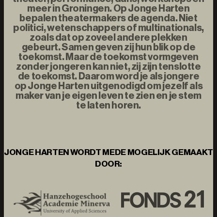
meer in Groningen. Op Jonge Harten
bepalen theatermakers de agenda. Niet
politici, wetenschappers of multinationals,
zoals dat op zoveel andere plekken
gebeurt. Samen geven zij hun blik op de
toekomst. Maar de toekomst vormgeven
zonder jongeren kan niet, zij zijn tenslotte
de toekomst. Daarom word je als jongere
op Jonge Harten uitgenodigd om jezelf als
maker van je eigen leven te zien en je stem
te laten horen.
JONGE HARTEN WORDT MEDE MOGELIJK GEMAAKT
DOOR: