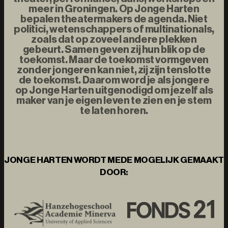
meer in Groningen. Op Jonge Harten
bepalen theatermakers de agenda. Niet
politici, wetenschappers of multinationals,
zoals dat op zoveel andere plekken
gebeurt. Samen geven zij hun blik op de
toekomst. Maar de toekomst vormgeven
zonder jongeren kan niet, zij zijn tenslotte
de toekomst. Daarom word je als jongere
op Jonge Harten uitgenodigd om jezelf als
maker van je eigen leven te zien en je stem
te laten horen.
JONGE HARTEN WORDT MEDE MOGELIJK GEMAAKT
DOOR: