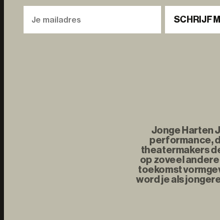
SCHRIJF M
Jonge Harten Jo
performance, d
theatermakers de 
op zoveel andere 
toekomst vormgeve
word je als jonger