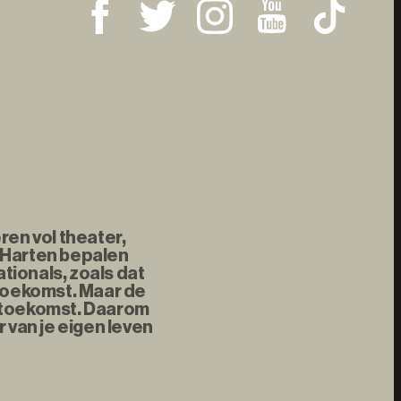
ren vol theater,
 Harten bepalen
tionals, zoals dat
 toekomst. Maar de
e toekomst. Daarom
 van je eigen leven