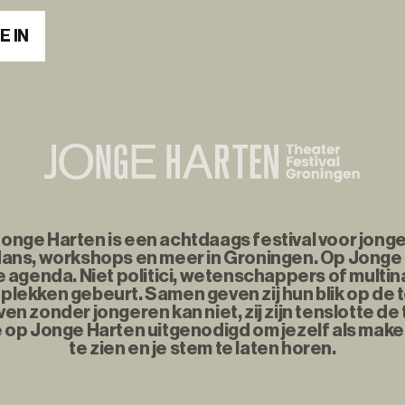
E IN
nge Harten is een achtdaags festival voor jonge
ans, workshops en meer in Groningen. Op Jonge
agenda. Niet politici, wetenschappers of multina
plekken gebeurt. Samen geven zij hun blik op de
n zonder jongeren kan niet, zij zijn tenslotte d
e op Jonge Harten uitgenodigd om jezelf als maker
te zien en je stem te laten horen.