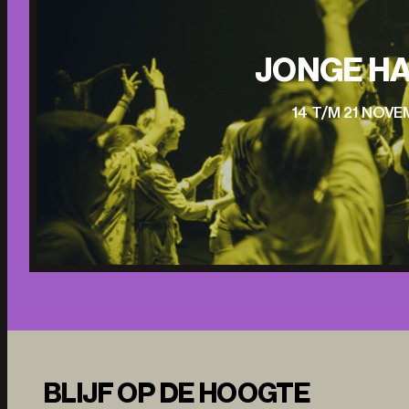
JONGE HA
14 T/M 21 NOV
BLIJF OP DE HOOGTE