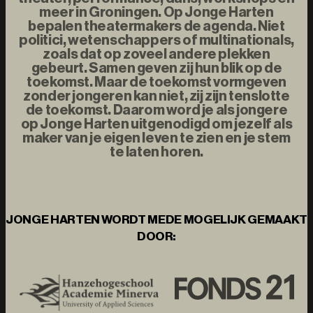
meer in Groningen. Op Jonge Harten
bepalen theatermakers de agenda. Niet
politici, wetenschappers of multinationals,
zoals dat op zoveel andere plekken
gebeurt. Samen geven zij hun blik op de
toekomst. Maar de toekomst vormgeven
zonder jongeren kan niet, zij zijn tenslotte
de toekomst. Daarom word je als jongere
op Jonge Harten uitgenodigd om jezelf als
maker van je eigen leven te zien en je stem
te laten horen.
JONGE HARTEN WORDT MEDE MOGELIJK GEMAAKT
DOOR: