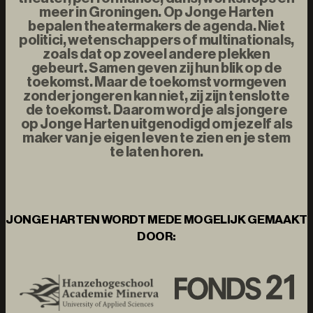
meer in Groningen. Op Jonge Harten
bepalen theatermakers de agenda. Niet
politici, wetenschappers of multinationals,
zoals dat op zoveel andere plekken
gebeurt. Samen geven zij hun blik op de
toekomst. Maar de toekomst vormgeven
zonder jongeren kan niet, zij zijn tenslotte
de toekomst. Daarom word je als jongere
op Jonge Harten uitgenodigd om jezelf als
maker van je eigen leven te zien en je stem
te laten horen.
JONGE HARTEN WORDT MEDE MOGELIJK GEMAAKT
DOOR: