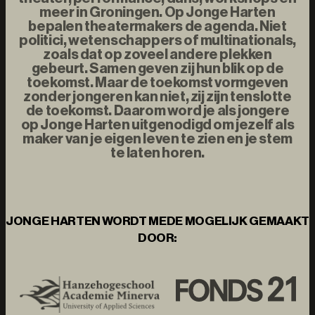
meer in Groningen. Op Jonge Harten
bepalen theatermakers de agenda. Niet
politici, wetenschappers of multinationals,
zoals dat op zoveel andere plekken
gebeurt. Samen geven zij hun blik op de
toekomst. Maar de toekomst vormgeven
zonder jongeren kan niet, zij zijn tenslotte
de toekomst. Daarom word je als jongere
op Jonge Harten uitgenodigd om jezelf als
maker van je eigen leven te zien en je stem
te laten horen.
JONGE HARTEN WORDT MEDE MOGELIJK GEMAAKT
DOOR: