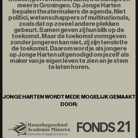
meer in Groningen. Op Jonge Harten
bepalen theatermakers de agenda. Niet
politici, wetenschappers of multinationals,
zoals dat op zoveel andere plekken
gebeurt. Samen geven zij hun blik op de
toekomst. Maar de toekomst vormgeven
zonder jongeren kan niet, zij zijn tenslotte
de toekomst. Daarom word je als jongere
op Jonge Harten uitgenodigd om jezelf als
maker van je eigen leven te zien en je stem
te laten horen.
JONGE HARTEN WORDT MEDE MOGELIJK GEMAAKT
DOOR: