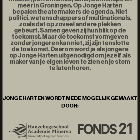
meer in Groningen. Op Jonge Harten
bepalen theatermakers de agenda. Niet
politici, wetenschappers of multinationals,
zoals dat op zoveel andere plekken
gebeurt. Samen geven zij hun blik op de
toekomst. Maar de toekomst vormgeven
zonder jongeren kan niet, zij zijn tenslotte
de toekomst. Daarom word je als jongere
op Jonge Harten uitgenodigd om jezelf als
maker van je eigen leven te zien en je stem
te laten horen.
JONGE HARTEN WORDT MEDE MOGELIJK GEMAAKT
DOOR: