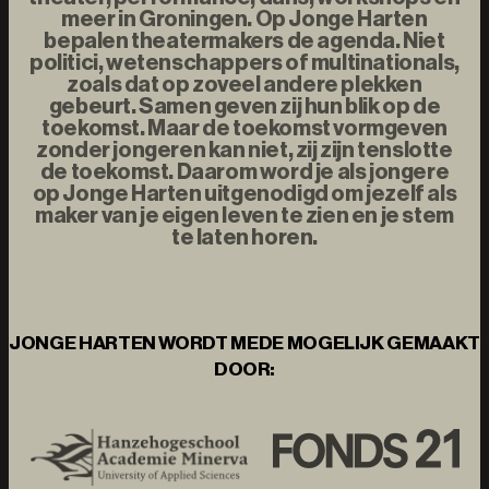
meer in Groningen. Op Jonge Harten
bepalen theatermakers de agenda. Niet
politici, wetenschappers of multinationals,
zoals dat op zoveel andere plekken
gebeurt. Samen geven zij hun blik op de
toekomst. Maar de toekomst vormgeven
zonder jongeren kan niet, zij zijn tenslotte
de toekomst. Daarom word je als jongere
op Jonge Harten uitgenodigd om jezelf als
maker van je eigen leven te zien en je stem
te laten horen.
JONGE HARTEN WORDT MEDE MOGELIJK GEMAAKT
DOOR: