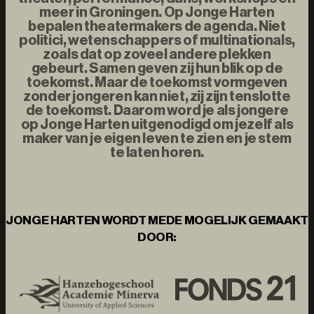
meer in Groningen. Op Jonge Harten
bepalen theatermakers de agenda. Niet
politici, wetenschappers of multinationals,
zoals dat op zoveel andere plekken
gebeurt. Samen geven zij hun blik op de
toekomst. Maar de toekomst vormgeven
zonder jongeren kan niet, zij zijn tenslotte
de toekomst. Daarom word je als jongere
op Jonge Harten uitgenodigd om jezelf als
maker van je eigen leven te zien en je stem
te laten horen.
JONGE HARTEN WORDT MEDE MOGELIJK GEMAAKT
DOOR: