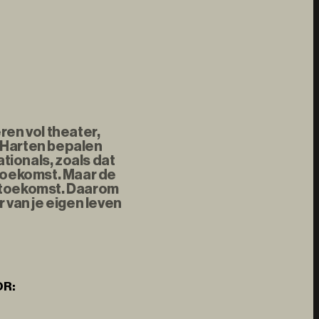
ren vol theater,
 Harten bepalen
tionals, zoals dat
 toekomst. Maar de
e toekomst. Daarom
 van je eigen leven
OR: