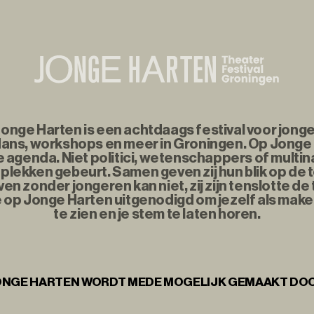
nge Harten is een achtdaags festival voor jonge
ans, workshops en meer in Groningen. Op Jonge
agenda. Niet politici, wetenschappers of multina
plekken gebeurt. Samen geven zij hun blik op de
n zonder jongeren kan niet, zij zijn tenslotte d
e op Jonge Harten uitgenodigd om jezelf als maker
te zien en je stem te laten horen.
NGE HARTEN WORDT MEDE MOGELIJK GEMAAKT DO