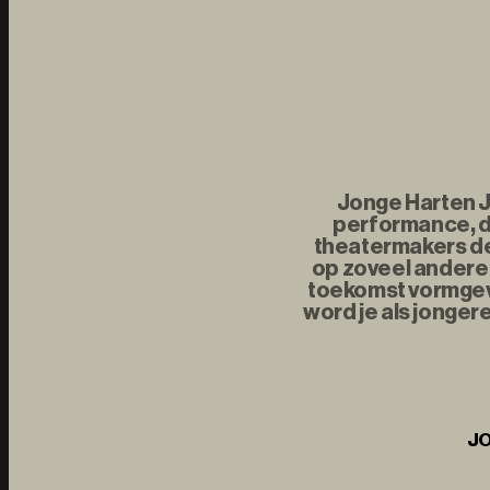
Jonge Harten Jo
performance, d
theatermakers de 
op zoveel andere 
toekomst vormgeve
word je als jonger
JO